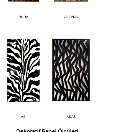
RUBA
ALEVRA
ASİ
ARAS
Dekoratif Panel Ölçüleri