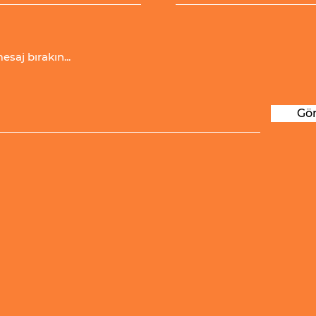
esaj bırakın...
Gö