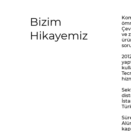
Bizim
Kom
ömr
Çev
Hikayemiz
ve 
ürü
sor
201
yap
kul
Tec
hiz
Sek
dis
İst
Tür
Sür
Alü
kap