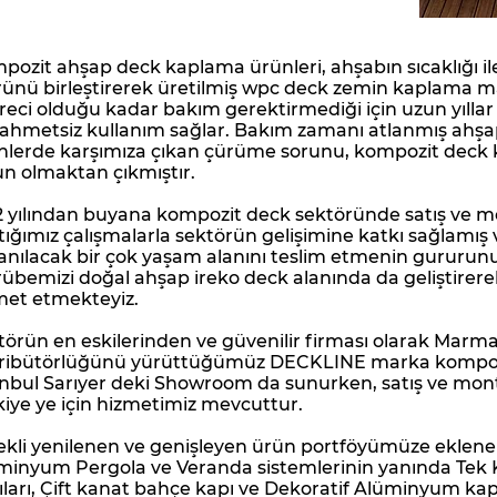
pozit ahşap deck kaplama ürünleri, ahşabın sıcaklığı il
ünü birleştirerek üretilmiş wpc deck zemin kaplama ma
reci olduğu kadar bakım gerektirmediği için uzun yılla
zahmetsiz kullanım sağlar. Bakım zamanı atlanmış ahş
nlerde karşımıza çıkan çürüme sorunu, kompozit deck
un olmaktan çıkmıştır.
2 yılından buyana kompozit deck sektöründe satış ve 
tığımız çalışmalarla sektörün gelişimine katkı sağlamış
lanılacak bir çok yaşam alanını teslim etmenin gururun
rübemizi doğal ahşap ireko deck alanında da geliştirere
met etmekteyiz.
törün en eskilerinden ve güvenilir firması olarak Marm
tribütörlüğünü yürüttüğümüz DECKLINE marka kompozi
anbul Sarıyer deki Showroom da sunurken, satış ve mo
kiye ye için hizmetimiz mevcuttur.
ekli yenilenen ve genişleyen ürün portföyümüze eklene
minyum Pergola ve Veranda sistemlerinin yanında Tek
ıları, Çift kanat bahçe kapı ve Dekoratif Alüminyum kap