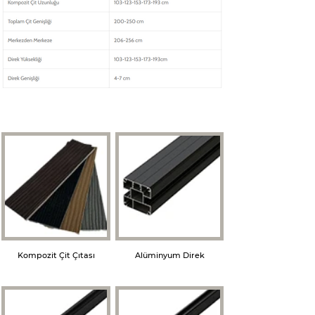
Kompozit Çit Çıtası
Alüminyum Direk