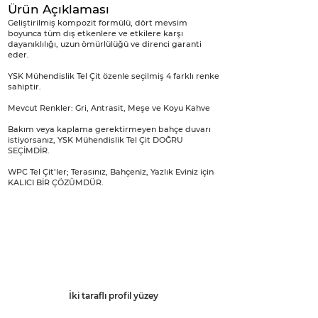
Ürün Açıklaması
Geliştirilmiş kompozit formülü, dört mevsim
boyunca tüm dış etkenlere ve etkilere karşı
dayanıklılığı, uzun ömürlülüğü ve direnci garanti
eder.
YSK Mühendislik Tel Çit özenle seçilmiş 4 farklı renke
sahiptir.
Mevcut Renkler: Gri, Antrasit, Meşe ve Koyu Kahve
Bakım veya kaplama gerektirmeyen bahçe duvarı
istiyorsanız, YSK Mühendislik Tel Çit DOĞRU
SEÇİMDİR.
WPC Tel Çit’ler; Terasınız, Bahçeniz, Yazlık Eviniz için
KALICI BİR ÇÖZÜMDÜR.
İki taraflı profil yüzey